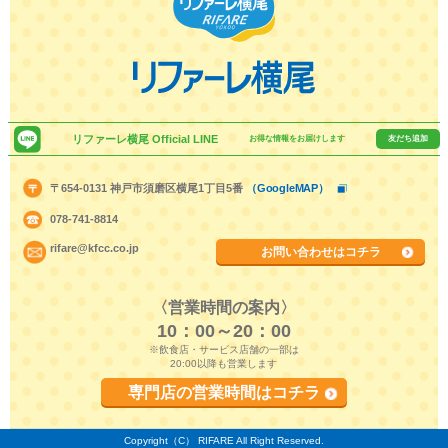
リファーレ横尾 Official LINE
お得な情報をお届けします
友だち追加
〒654-0131 神戸市須磨区横尾1丁目5番
（GoogleMAP）
078-741-8814
rifare@kfcc.co.jp
お問い合わせはコチラ
〈営業時間の案内〉
10：00～20：00
※飲食店・サービス店舗の一部は
20:00以降も営業します
専門店の営業時間はコチラ
Copyright（C） RIFARE All Right Reserved.