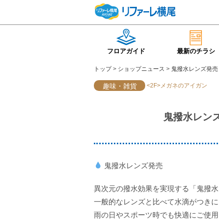
フロアガイド
最新のチラシ
トップ
>
ショップニュース
>
鬼撥水レンズ発売
<2F>メガネのアイガン
趣味・雑貨
鬼撥水レンズ
鬼撥水レンズ発売
異次元の撥水効果を実現する「鬼撥水
一般的なレンズと比べて水滴がつきに
雨の日やスポーツ時でも快適にご使用