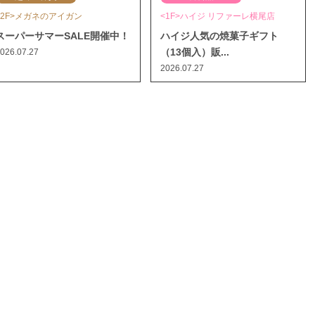
<2F>メガネのアイガン
<1F>ハイジ リファーレ横尾店
スーパーサマーSALE開催中！
ハイジ人気の焼菓子ギフト
（13個入）販...
026.07.27
2026.07.27